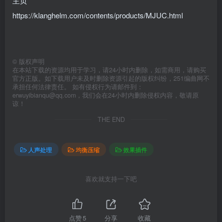
主页
https://klanghelm.com/contents/products/MJUC.html
©
版权声明
在本站下载的资源均用于学习，请24小时内删除，如需商用，请购买
官方正版。如下载用户未及时删除资源引起的版权纠纷，251编曲网不
承担任何法律责任。 如有侵权行为请邮件到：
erwuyibianqu@qq.com，我们会在24小时内删除侵权内容，敬请原
谅！
THE END
人声处理
均衡压缩
效果插件
喜欢就支持一下吧
点赞
5
分享
收藏