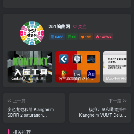
251编曲网
关注
6488
60
195
142W+
Kontakt入库工具 康泰克入库教程
宿主添加插件路径 插件路径设置 VSTPlugins路径
上一篇
下一篇
变色龙饱和器 Klanghelm
模拟计量和通道插件
SDRR 2 saturation
Klanghelm VUMT Deluxe
chameleon v2.4.1
v2.5.2
相关推荐