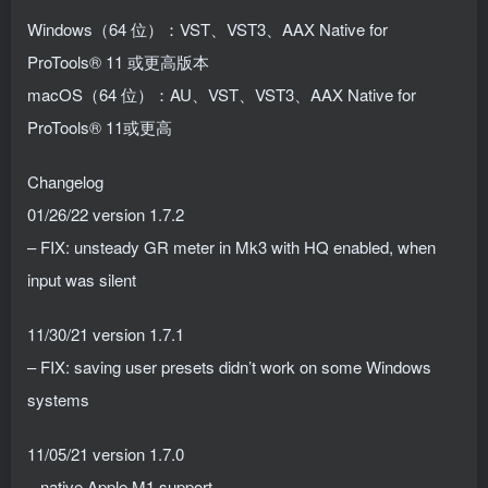
Windows（64 位）：VST、VST3、AAX Native for
ProTools® 11 或更高版本
macOS（64 位）：AU、VST、VST3、AAX Native for
ProTools® 11或更高
Changelog
01/26/22 version 1.7.2
– FIX: unsteady GR meter in Mk3 with HQ enabled, when
input was silent
11/30/21 version 1.7.1
– FIX: saving user presets didn’t work on some Windows
systems
11/05/21 version 1.7.0
– native Apple M1 support