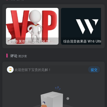
会员专属资源 （2026.06.08更新）
综合混音效果器 W1
评论
抢沙发
欢迎您留下宝贵的见解！
提交