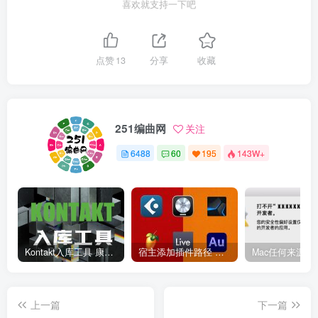
喜欢就支持一下吧
点赞
13
分享
收藏
251编曲网
关注
6488
60
195
143W+
Kontakt入库工具 康泰克入库教程
宿主添加插件路径 插件路径设置 VSTPlugins路径
上一篇
下一篇