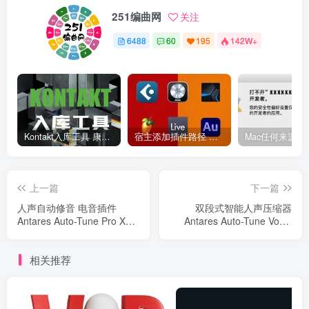
251编曲网
关注
6488
60
195
142W+
Kontakt入库工具 康泰克入库教程
宿主添加插件路径 插件路径设置 VSTPlugins路径
上一篇
下一篇
人声自动修音 电音插件
双段式智能人声压缩器
Antares Auto-Tune Pro X
Antares Auto-Tune Vocal
v10.3.1 CE Win
Compressor v1.0.1 CE Win
相关推荐