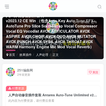
人声自动修音插件套装 Antares Auto-Tune Unlimited
v2023.12 CE Win （包含Auto-Key Auto Tune EFX+
0
422
6
AutoTune Pro Slice SoundSoap Vocal Compressor
Vocal EQ Vocodist AVOX ARTICULATOR AVOX
ASPIRE AVOX CHOIR AVOX DUO AVOX MUTATOR
AVOX PUNCH AVOX SYBIL AVOX THROAT AVOX
WARM Harmony Engine Mic Mod Vocal Reverb）
首页
效果插件
人声处理
正文
251编曲网
关注
2年前更新
付费资源
人声自动修音插件套装 Antares Auto-Tune Unlimited v2023.12 CE Win （包含Auto-Key Auto Tune EFX+ AutoTune Pro Slice SoundSoap Vocal Compressor Vocal EQ Vocodist AVOX ARTICULATOR AVOX ASPIRE AVOX CHOIR AVOX DUO AVOX MUTATOR AVOX PUNCH AVOX SYBIL AVOX THROAT AVOX WARM Harmony Engine Mic Mod Vocal Reverb）
此内容为付费资源，请付费后查看