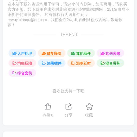
在本站下载的资源均用于学习，请24小时内删除，如需商用，请购买
官方正版。如下载用户未及时删除资源引起的版权纠纷，251编曲网不
承担任何法律责任。 如有侵权行为请邮件到：
erwuyibianqu@qq.com，我们会在24小时内删除侵权内容，敬请原
谅！
THE END
人声处理
修复降噪
其他插件
其他效果
均衡压缩
效果插件
混响延时
混音母带
综合套装
喜欢就支持一下吧
点赞
6
分享
收藏