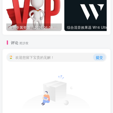
会员专属资源 （2026.06.08更新）
综合混音效果器 W1
评论
抢沙发
欢迎您留下宝贵的见解！
提交