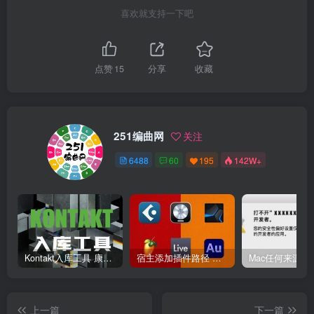
喜欢就支持一下吧
点赞
15
分享
收藏
251编曲网
关注
6488
60
195
142W+
Kontakt入库工具 康泰克入库教程
宿主添加插件路径 插件路径设置 VSTPlugins路径
上一篇
下一篇