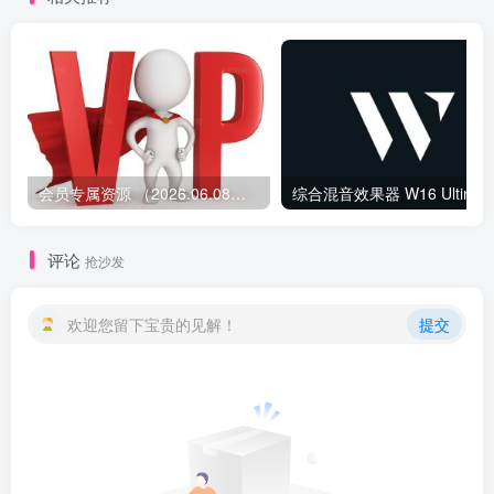
Perfect Plate XL Noize God
Mode Dragon Fire Bite
Harder Bad Tape Bass X
XXL）
会员专属资源 （2026.06.08更新）
综合混音效果器 W1
评论
抢沙发
欢迎您留下宝贵的见解！
提交