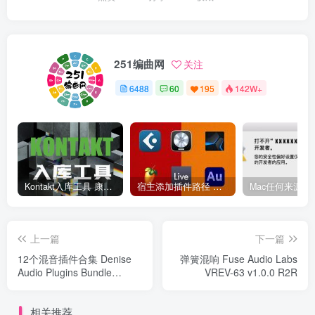
251编曲网
关注
6488
60
195
142W+
Kontakt入库工具 康泰克入库教程
宿主添加插件路径 插件路径设置 VSTPlugins路径
上一篇
下一篇
12个混音插件合集 Denise
弹簧混响 Fuse Audio Labs
Audio Plugins Bundle
VREV-63 v1.0.0 R2R
v2024.2 R2R （The
Sweeper Sub Generator
相关推荐
Poltergate Perfect Room