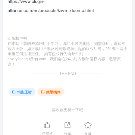
https://www.plugin-
alliance.com/en/products/kiive_xtcomp.html
©
版权声明
在本站下载的资源均用于学习，请24小时内删除，如需商用，请购买
官方正版。如下载用户未及时删除资源引起的版权纠纷，251编曲网不
承担任何法律责任。 如有侵权行为请邮件到：
erwuyibianqu@qq.com，我们会在24小时内删除侵权内容，敬请原
谅！
THE END
均衡压缩
效果插件
喜欢就支持一下吧
点赞
6
分享
收藏