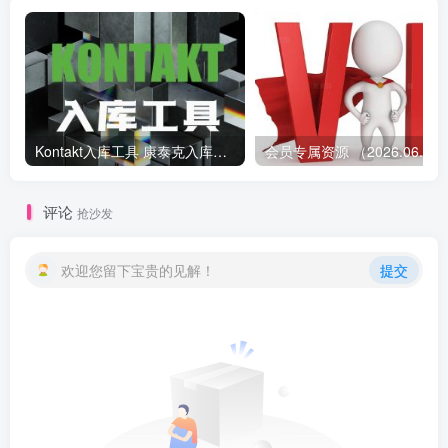
Kontakt入库工具 康泰克入库教程
会员专属资源 （2026.
评论
抢沙发
欢迎您留下宝贵的见解！
提交