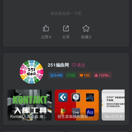
喜欢就支持一下吧
点赞
6
分享
收藏
2
251编曲网
关注
6488
60
195
142W+
Kontakt入库工具 康泰克入库教程
宿主添加插件路径 插件路径设置 VSTPlugins路径