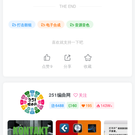
THE END
打击鼓组
电子合成
音源音色
喜欢就支持一下吧
点赞
9
分享
收藏
251编曲网
关注
6488
60
195
143W+