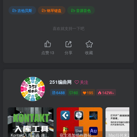
吉他贝斯
钢琴键盘
音源音色
喜欢就支持一下吧
点赞
13
分享
收藏
251编曲网
关注
6488
60
195
142W+
Kontakt入库工具 康泰克入库教程
宿主添加插件路径 插件路径设置 VSTPlugins路径