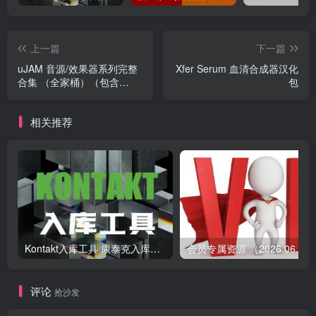
上一篇
下一篇
uJAM 音源/效果器系列完整
Xfer Serum 血清合成器汉化
合集 （全家桶）（包含
包
Virtual Guitarists VG
AMBER RON 2 SILK 2
相关推荐
SPARKLE 2 CARBON
Beatmaker VOID VICE
RICO NEMESIS KANDY
IDOL HYPE HUSTLE
GLORY EDEN DOPE COZY
CIRCUITS BERSERK
Symphonic Elements
DRUMS BRAAASS
STRIIIINGS UFX-REVERB
Virtual Bassist VB DANDY
Kontakt入库工具 康泰克入库教程
会员专属资源 （2026.
MELLOW ROWDY SLAP
ROYAL Virtual Drummer
VD-LEGEND DEEP HEAVY
评论
抢沙发
PHAT HOT BRUTE SOLID
Finisher BOOST DYNAMO