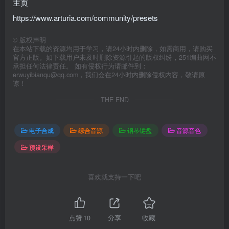
主页
https://www.arturia.com/community/presets
©
版权声明
在本站下载的资源均用于学习，请24小时内删除，如需商用，请购买
官方正版。如下载用户未及时删除资源引起的版权纠纷，251编曲网不
承担任何法律责任。 如有侵权行为请邮件到：
erwuyibianqu@qq.com，我们会在24小时内删除侵权内容，敬请原
谅！
THE END
电子合成
综合音源
钢琴键盘
音源音色
预设采样
喜欢就支持一下吧
点赞
10
分享
收藏