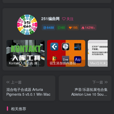
251编曲网
关注
6488
60
195
142W+
Kontakt入库工具 康泰克入库教程
宿主添加插件路径 插件路径设置 VSTPlugins路径
上一篇
下一篇
混合电子合成器 Arturia
声音/乐器拓展包合集
Pigments 5 v5.0.1 Win Mac
Ableton Live 10 Sound
Packs Collection（ALP ）
相关推荐