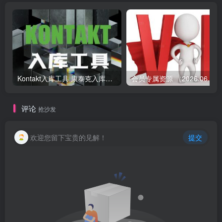
Kontakt入库工具 康泰克入库教程
会员专属资源 （2026.
评论
抢沙发
欢迎您留下宝贵的见解！
提交