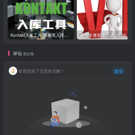
Kontakt入库工具 康泰克入库教程
会员专属资源 （2026.
评论
抢沙发
欢迎您留下宝贵的见解！
提交