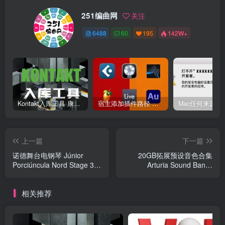
251编曲网
关注
6488
60
195
142W+
Kontakt入库工具 康泰克入库教程
宿主添加插件路径 插件路径设置 VSTPlugins路径
上一篇
下一篇
诺德舞台电钢琴 Júnior
20GB拓展预设音色合集
Porciúncula Nord Stage 3
Arturia Sound Banks
Ultimate Stage Pianos
Bundle v2024.1
相关推荐