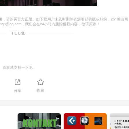
用，请购买官方正版。如下载用户未及时删除资源引起的版权纠纷，251编曲网
anqu@qq.com，我们会在24小时内删除侵权内容，敬请原谅！
THE END
喜欢就支持一下吧
分享
收藏