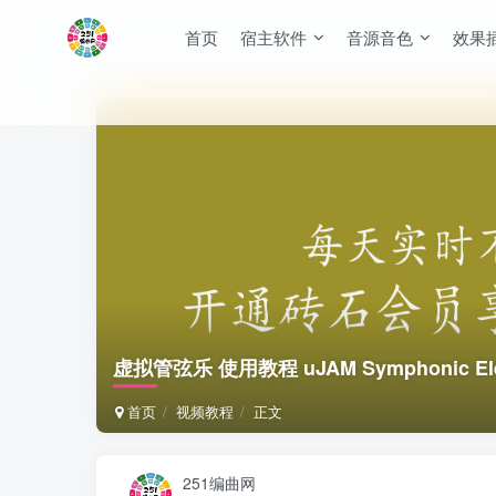
首页
宿主软件
音源音色
效果
虚拟管弦乐 使用教程 uJAM Symphonic El
首页
视频教程
正文
251编曲网