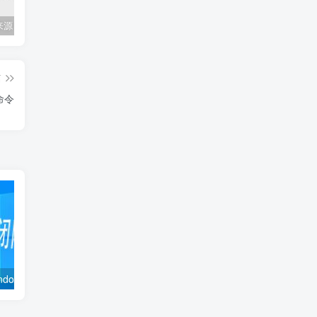
Mac任何来源 安装应用提示 因为它来自身份不明的开发者
关闭防火墙 Windows防火墙如何关闭
会员专属资源 （2026.06.08更新）
篇
命令
关闭防火墙 Windows防火墙如何关闭
卸载教程 软件插件删除清理
安装遇到问