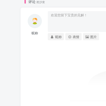
评论
抢沙发
昵称
昵称
表情
图片