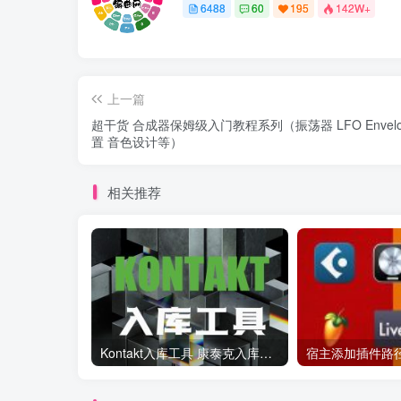
6488
60
195
142W+
上一篇
超干货 合成器保姆级入门教程系列（振荡器 LFO Envelo
置 音色设计等）
相关推荐
Kontakt入库工具 康泰克入库教程