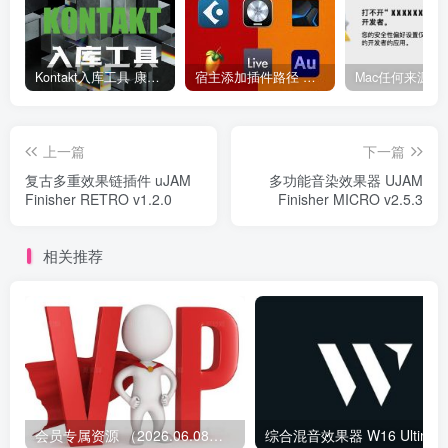
Kontakt入库工具 康泰克入库教程
宿主添加插件路径 插件路径设置 VSTPlugins路径
上一篇
下一篇
复古多重效果链插件 uJAM
多功能音染效果器 UJAM
Finisher RETRO v1.2.0
Finisher MICRO v2.5.3
相关推荐
会员专属资源 （2026.06.08更新）
综合混音效果器 W1