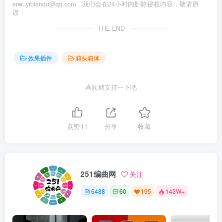
erwuyibianqu@qq.com，我们会在24小时内删除侵权内容，敬请原
谅！
THE END
效果插件
箱头箱体
喜欢就支持一下吧
点赞
11
分享
收藏
251编曲网
关注
6488
60
195
143W+