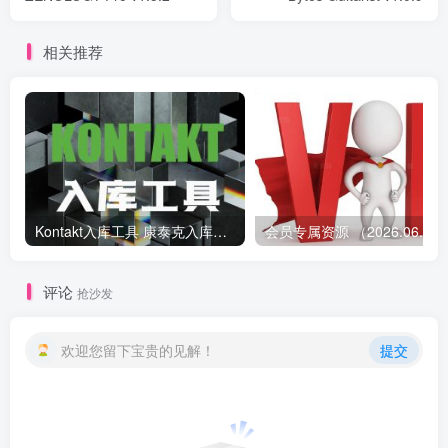
相关推荐
Kontakt入库工具 康泰克入库教程
会员专属资源 （2026.
评论
抢沙发
欢迎您留下宝贵的见解！
提交