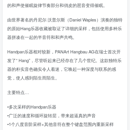
的和声使催眠旋律节奏部分和俏皮的琶音变得催眠。
由世界著名的丹尼尔·沃普尔斯（Daniel Waples）演奏的独特
的原始Hang乐器收藏被取证了详细的采样，包括使用多种乐
器拼凑在一起的半音符和和声共鸣。
Handpan乐器相对较新，PANArt Hangbau AG在瑞士首次开
发了“ Hang”，尽管听起来已经存在了几个世纪。这款独特乐
器的朴实音色确实令人着迷，它唤起一种深度与联系的感
觉，使人感到陌生而陌生。
主要特点…
•多次采样的Handpan乐器
•广泛的速度和循环旋转层，带来超逼真的声音
•1个八度音阶采样+其他音符在整个键盘范围内重新采样