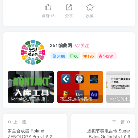
点赞
15
分享
收藏
251编曲网
关注
6488
60
195
142W+
Kontakt入库工具 康泰克入库教程
宿主添加插件路径 插件路径设置 VSTPlugins路径
上一篇
下一篇
罗兰合成器 Roland
虚拟节奏电吉他 Sugar
ZENOLOGY Pro v1.5.2
Bytes Guitarist v1.0.9