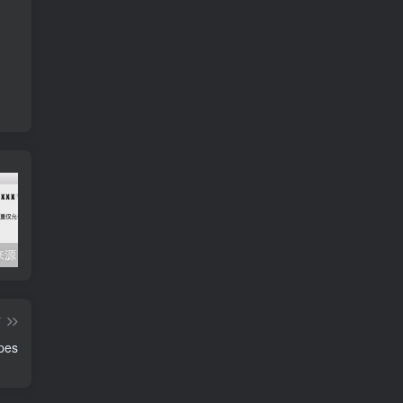
Mac任何来源 安装应用提示 因为它来自身份不明的开发者
关闭防火墙 Windows防火墙如何关闭
会员专属资源 （2026.06.08更新）
篇
pes