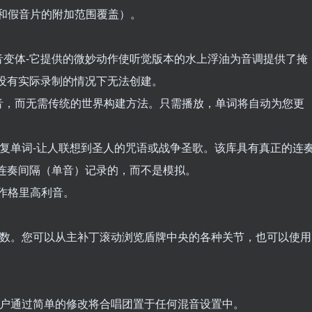
n”和假音片的附加范围覆盖）。
音变体-它提供的微妙动作使听觉版本的水上浮油为音调提供了掩
没有实际录制的情况下无法创建。
音，而无需传统的世界构建方法。只需播放，单词将自动为您更
音调重复单词-让人联想到圣人的咒语或战争圣歌。该库具有真正的连
以连奏间隔（单音）记录的，而不是模拟。
兼作格里高利音。
参数。您可以从主补丁滚动浏览盾牌中央的各种关节，也可以使用
用户通过简单的修改将合唱团置于任何混音设置中。