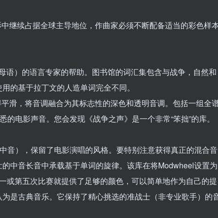
电影中继续占据全球主导地位，作曲家必须不断配备适当的彩色样
说中的母语）的语言专家的帮助。图书馆的词汇集包含与战争，自然和
使用的基于拉丁文的人造单词完全不同。
射使瞬变变得平滑，将音调融合为其标志性的深色和透明音调。包括一组全
熟悉的电影声音。您会发现《战争之声》是一个非常“笨拙”的库。
低音/中音），保留了电影演唱的风格。要特别注意获得真正的混合音
中音长音中承载基于单词的旋律。该库在将Modwheel设置为
的统一或第五次比赛就提供了足够的颜色，可以简单地作为自己的提
认为是古典音乐。它保持了精心挑选的准战士（非专业歌手）的