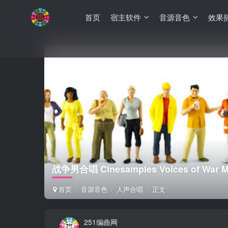
首页
宿主软件
音源音色
效果
战争男合唱 Cinesamples Voices of War Me
首页
音源音色
人声合唱
正文
251编曲网