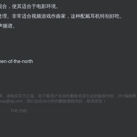
遥远的混合，使其适合于电影环境。
经任何处理。非常适合视频游戏作曲家，这种配戴耳机特别好吃。
声频谱。
men-of-the-north
用，请购买官方正版。如下载用户未及时删除资源引起的版权纠纷，251编曲网
anqu@qq.com，我们会在24小时内删除侵权内容，敬请原谅！
THE END