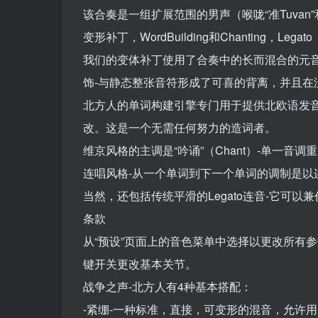
该合奏是一组扩展范围的男声（喉咙“准Tuva
变形补丁，WordBuilding和Chanting，Legato
我们的变体补丁使用了合奏中的长而混合的元
饰-与静态整张音符形成了可喜的背离，并且在
北方人的单词构建引擎专门用于提供北欧语发
改。这是一个无需任何努力的造词者。
维京风格的主调是“吟诵”（Chant）-单一
连唱风格-从一个单词到下一个单词的调制是​​
当然，还包括传统平滑的Legato连音-它可以
条款
从“预设”页面上的音色菜单中选择以更改所有
键开关更改基本关节。
战争之声-北方人有4种基本搭配：
-紧绷-一种标准，直接，可变形的混音，允许