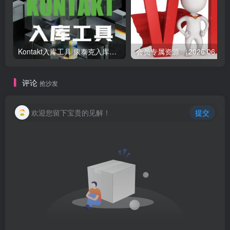
Kontakt入库工具 康泰克入库教程
会员专属资源 （2026.
评论
抢沙发
欢迎您留下宝贵的见解！
提交