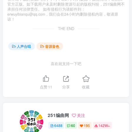
官方正版。如下载用户未及时删除资源引起的版权纠纷，251编曲网不
承担任何法律责任。 如有侵权行为请邮件到：
erwuyibianqu@qq.com，我们会在24小时内删除侵权内容，敬请原
谅！
THE END
人声合唱
音源音色
喜欢就支持一下吧
点赞
11
分享
收藏
251编曲网
关注
6488
60
195
142W+