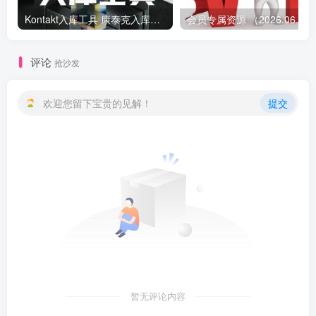
Kontakt入库工具 康泰克入库教程
会员专属资源 （2026.
评论
抢沙发
欢迎您留下宝贵的见解！
提交
暂无评论内容