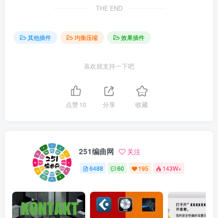
THE END
其他插件
均衡压缩
效果插件
喜欢就支持一下吧
点赞
10
分享
收藏
251编曲网
关注
6488
60
195
143W+