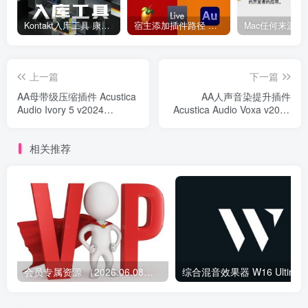
Kontakt入库工具 康泰克入库教程
宿主添加插件路径 插件路径设置 VSTPlugins路径
上一篇
下一篇
AA母带级压缩插件 Acustica
AA人声音染提升插件
Audio Ivory 5 v2024
Acustica Audio Voxa v2024
Win/Mac
Win/Mac
相关推荐
会员专属资源 （2026.06.08更新）
综合混音效果器 W1