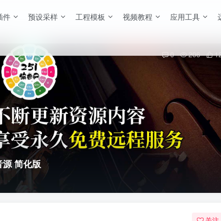
插件
预设采样
工程模板
视频教程
应用工具
0
206
1
综合音源 简化版
关注