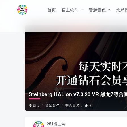
首页
宿主软件
音源音色
效果
Steinberg HALion v7.0.20 VR 黑龙7
首页
音源音色
综合音源
正文
251编曲网