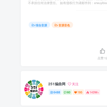
不承担任何法律责任。 如有侵权行为请邮件到：erwuyibi
综合音源
音源音色
点赞
1
251编曲网
关注
6488
60
195
143W+