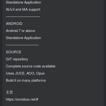
Standalone Application
AUv3 and IAA support
—————————–
ANDROID
Android 7 or above
Standalone Application
—————————-
SOURCE
GIT repository
Complete source code available
Uses JUCE, AOO, Opus
Build it on many platforms
主页
https://sonobus.net/#