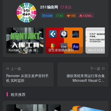
251编曲网
关注
6488
60
195
142W+
Kontakt入库工具 康泰克入库教程
宿主添加插件路径 插件路径设置 VSTPlugins路径
上一篇
下一篇
Remoter 从宿主发声音到手
微软系统常用运行库合集
机 实时监听
Microsoft Visual C++
v2022.10
相关推荐