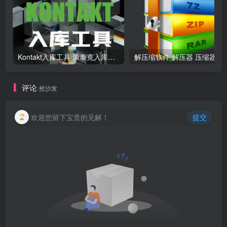
Kontakt入库工具 康泰克入库教程
解压缩软
评论
抢沙发
欢迎您留下宝贵的见解！
提交