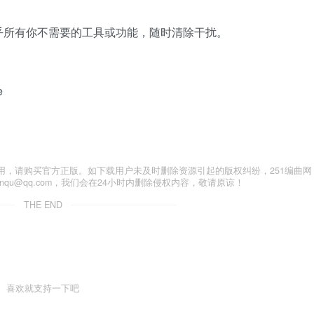
乎所有你不需要的工具或功能，随时清除干扰。
e
用，请购买官方正版。如下载用户未及时删除资源引起的版权纠纷，251编曲网
anqu@qq.com，我们会在24小时内删除侵权内容，敬请原谅！
THE END
喜欢就支持一下吧