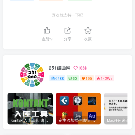
喜欢就支持一下吧
点赞
9
分享
收藏
251编曲网
关注
6488
60
195
142W+
Kontakt入库工具 康泰克入库教程
宿主添加插件路径 插件路径设置 VSTPlugins路径