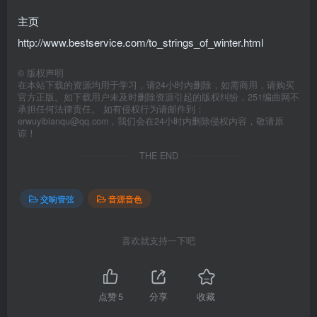
主页
http://www.bestservice.com/to_strings_of_winter.html
©
版权声明
在本站下载的资源均用于学习，请24小时内删除，如需商用，请购买
官方正版。如下载用户未及时删除资源引起的版权纠纷，251编曲网不
承担任何法律责任。 如有侵权行为请邮件到：
erwuyibianqu@qq.com，我们会在24小时内删除侵权内容，敬请原
谅！
THE END
交响管弦
音源音色
喜欢就支持一下吧
点赞
5
分享
收藏