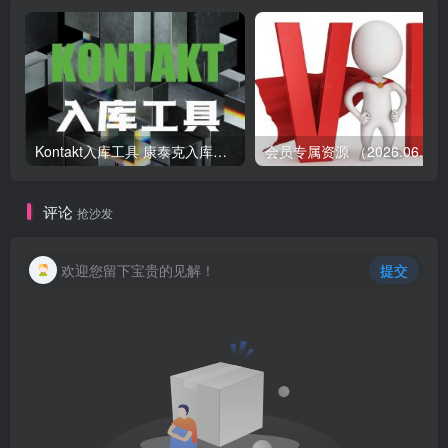
Kontakt入库工具 康泰克入库教程
会员专属资源 （2026.
评论
抢沙发
欢迎您留下宝贵的见解！
提交