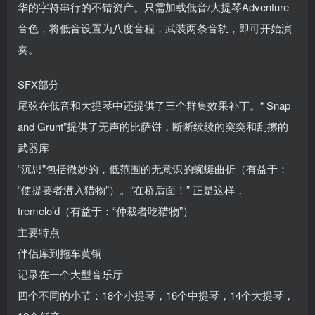
华的字符串行的不错资产。只需加载低音/大提琴Adventure
音色，将低音设置为八度音程，武装两条音轨，即可开始演
奏。
SFX部分
尾弦在低音和大提琴中还提供了三个群集效果补丁。“ Snap
and Grunt”提供了无声的比萨饼，断断续续的突突和刮擦的
武器库
“沉思”包括微妙的，低范围的无意识的蜿蜒曲折（有益于：
“使提要者潜入猎物”）。“在桥后面！” 正是这样，
tremelo’d（有益于：“仲裁者吃猎物”）
主要特点
伴侣库到拖车黄铜
记录在一个大型音乐厅
四个不同的小节：18个小提琴，16个中提琴，14个大提琴，