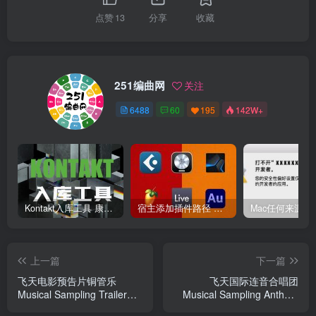
点赞
13
分享
收藏
251编曲网
关注
6488
60
195
142W+
Kontakt入库工具 康泰克入库教程
宿主添加插件路径 插件路径设置 VSTPlugins路径
上一篇
下一篇
飞天电影预告片铜管乐
飞天国际连音合唱团
Musical Sampling Trailer
Musical Sampling Anthem
Brass v1.1
Choir