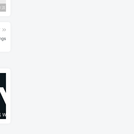
Mac任何来源 安装应用提示 因为它来自身份不明的开发者
关闭防火墙 Windows防火墙如何关闭
会员专属资源 （2026.06.08更新）
篇
ngs
综合混音效果器 W16 Ultimate v2026.02.14 VR
120套 康泰克原厂音色（1组）Native Instruments Kontakt