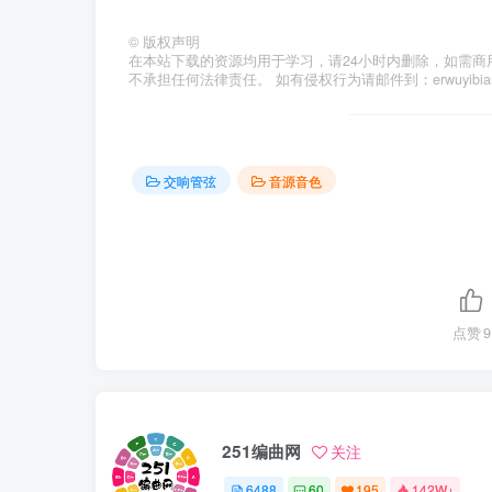
©
版权声明
在本站下载的资源均用于学习，请24小时内删除，如需商
不承担任何法律责任。 如有侵权行为请邮件到：erwuyibi
交响管弦
音源音色
点赞
9
251编曲网
关注
6488
60
195
142W+