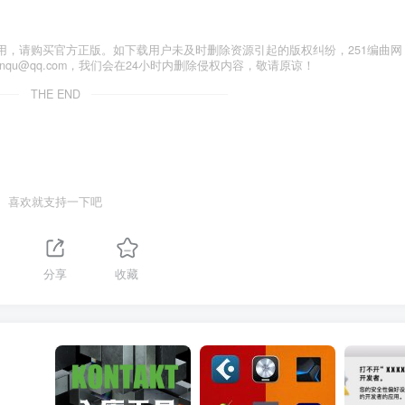
用，请购买官方正版。如下载用户未及时删除资源引起的版权纠纷，251编曲网
anqu@qq.com，我们会在24小时内删除侵权内容，敬请原谅！
THE END
喜欢就支持一下吧
分享
收藏