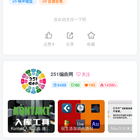
钢琴键盘
音源音色
喜欢就支持一下吧
点赞
8
分享
收藏
251编曲网
关注
6488
60
195
143W+
Kontakt入库工具 康泰克入库教程
宿主添加插件路径 插件路径设置 VSTPlugins路径