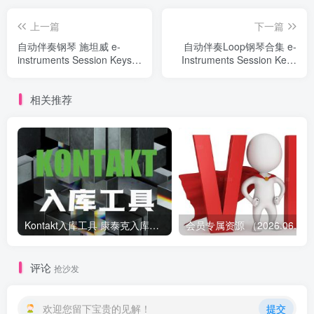
上一篇
下一篇
自动伴奏钢琴 施坦威 e-
自动伴奏Loop钢琴合集 e-
instruments Session Keys
Instruments Session Keys
Grand S
全家桶（包含e instruments
Electric R S W Grand S Y
相关推荐
Upright）
Kontakt入库工具 康泰克入库教程
会员专属资源 （2026.
评论
抢沙发
欢迎您留下宝贵的见解！
提交