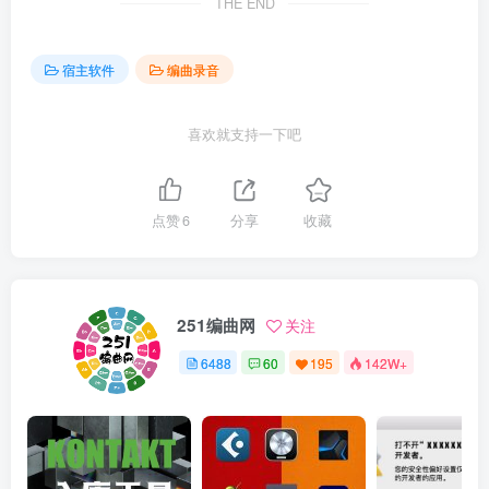
THE END
宿主软件
编曲录音
喜欢就支持一下吧
点赞
6
分享
收藏
251编曲网
关注
6488
60
195
142W+