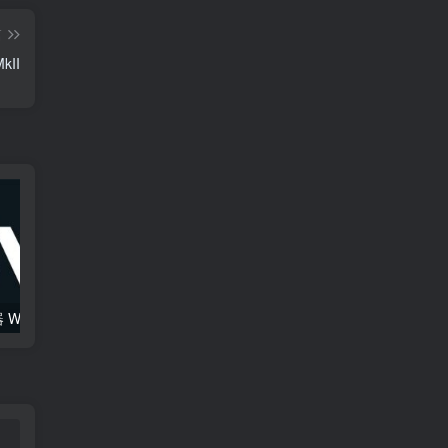
篇
kII
综合混音效果器 W16 Ultimate v2026.02.14 VR
120套 康泰克原厂音色（1组）Native Instruments Kontakt