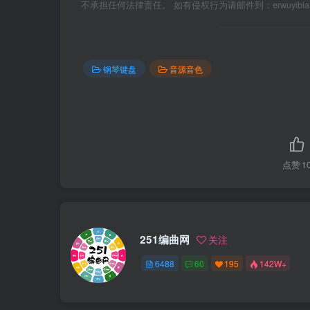
不承担任何法律责任。 如有侵权行为请邮件到：erwuyibi
钢琴键盘
音源音色
点赞
1
251编曲网
关注
6488
60
195
142W+