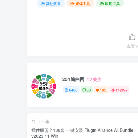
其他效果
媒体工具
应用工具
点赞
9
251编曲网
关注
6488
60
195
142W+
上一篇
插件联盟全186套 一键安装 Plugin Alliance All Bundle
v2023.11 Win