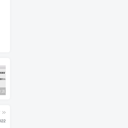
Mac任何来源 安装应用提示 因为它来自身份不明的开发者
关闭防火墙 Windows防火墙如何关闭
会员专属资源 （2026.06.08更新）
篇
022