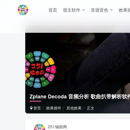
首页
宿主软件
音源音色
效果
Zplane Decoda 音频分析 歌曲扒带解析软
首页
效果插件
其他效果
正文
251编曲网