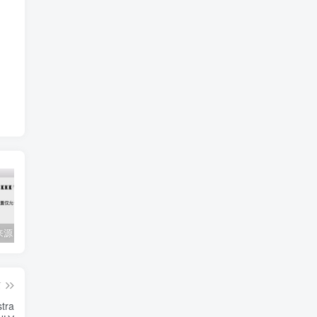
Mac任何来源 安装应用提示 因为它来自身份不明的开发者
关闭防火墙 Windows防火墙如何关闭
会员专属资源 （2026.06.08更新）
篇
tra