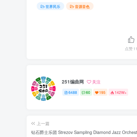
世界民乐
音源音色
点赞
1
251编曲网
关注
6488
60
195
142W+
上一篇
钻石爵士乐团 Strezov Sampling Diamond Jazz Orchest