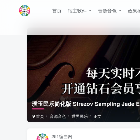
首页
宿主软件
音源音色
效果
璞玉民乐简化版 Strezov Sampling Jade Ethn
首页
音源音色
世界民乐
正文
251编曲网