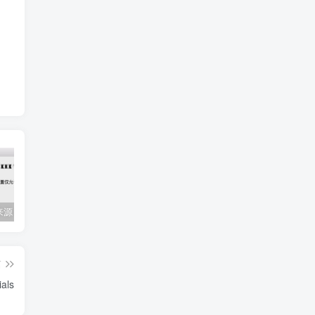
Mac任何来源 安装应用提示 因为它来自身份不明的开发者
关闭防火墙 Windows防火墙如何关闭
会员专属资源 （2026.06.08更新）
篇
als