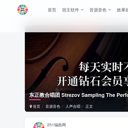
首页
宿主软件
音源音色
效果
东正教合唱团 Strezov Sampling The Perfo
首页
音源音色
人声合唱
正文
251编曲网