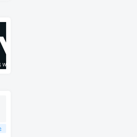
综合混音效果器 W16 Ultimate v2026.02.14 VR
120套 康泰克原厂音色（1组）Native Instruments Kontakt
论