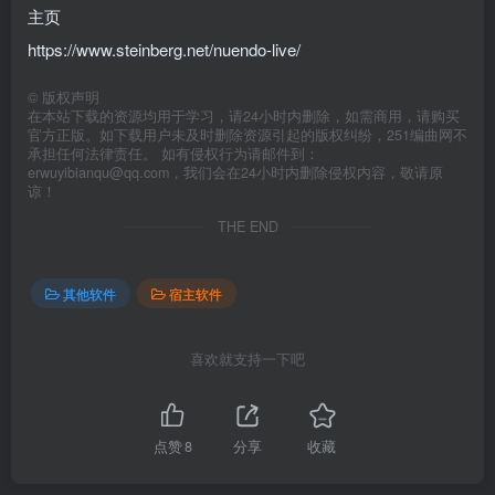
主页
https://www.steinberg.net/nuendo-live/
©
版权声明
在本站下载的资源均用于学习，请24小时内删除，如需商用，请购买
官方正版。如下载用户未及时删除资源引起的版权纠纷，251编曲网不
承担任何法律责任。 如有侵权行为请邮件到：
erwuyibianqu@qq.com，我们会在24小时内删除侵权内容，敬请原
谅！
THE END
其他软件
宿主软件
喜欢就支持一下吧
点赞
8
分享
收藏