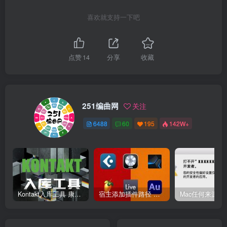
喜欢就支持一下吧
点赞
14
分享
收藏
251编曲网
关注
6488
60
195
142W+
Kontakt入库工具 康泰克入库教程
宿主添加插件路径 插件路径设置 VSTPlugins路径