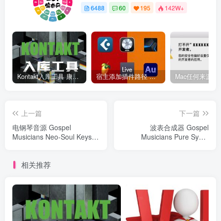
6488
60
195
142W+
Kontakt入库工具 康泰克入库教程
宿主添加插件路径 插件路径设置 VSTPlugins路径
上一篇
下一篇
电钢琴音源 Gospel
波表合成器 Gospel
Musicians Neo-Soul Keys 4
Musicians Pure Synth
v4.0.2 for UVI Falcon
Platinum 1.2 For UVI
Falcon
相关推荐