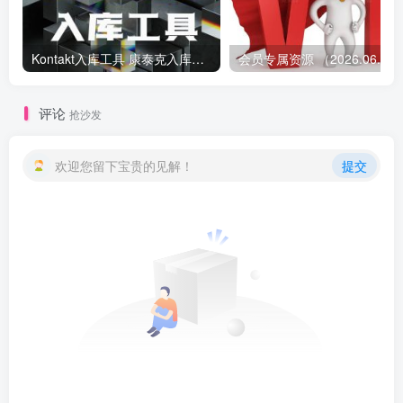
Kontakt入库工具 康泰克入库教程
会员专属资源 （2026.
评论
抢沙发
欢迎您留下宝贵的见解！
提交