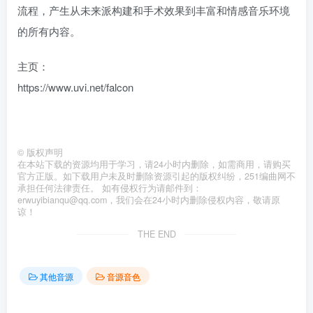
流程，产生从未来派构建和手术效果到丰富和情感音乐环境
的所有内容。
主页：
https://www.uvi.net/falcon
©
版权声明
在本站下载的资源均用于学习，请24小时内删除，如需商用，请购买
官方正版。如下载用户未及时删除资源引起的版权纠纷，251编曲网不
承担任何法律责任。 如有侵权行为请邮件到：
erwuyibianqu@qq.com，我们会在24小时内删除侵权内容，敬请原
谅！
THE END
其他音源
音源音色