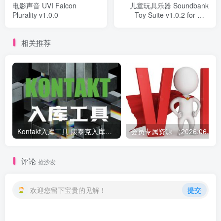
电影声音 UVI Falcon
儿童玩具乐器 Soundbank
Plurality v1.0.0
Toy Suite v1.0.2 for UVI
Falcon
相关推荐
Kontakt入库工具 康泰克入库教程
会员专属资源 （2026.
评论
抢沙发
欢迎您留下宝贵的见解！
提交