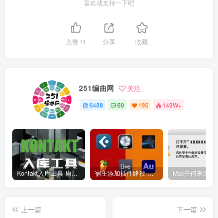
喜欢就支持一下吧
点赞
11
分享
收藏
251编曲网
关注
6488
60
195
143W+
Kontakt入库工具 康泰克入库教程
宿主添加插件路径 插件路径设置 VSTPlugins路径
上一篇
下一篇