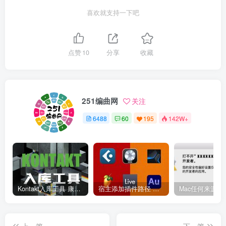
喜欢就支持一下吧
点赞
10
分享
收藏
251编曲网
关注
6488
60
195
142W+
Kontakt入库工具 康泰克入库教程
宿主添加插件路径 插件路径设置 VSTPlugins路径