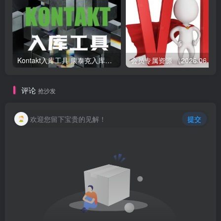
Kontakt入库工具 康泰克入库教程
会员专属资源 （2026.
评论
抢沙发
欢迎您留下宝贵的见解！
提交