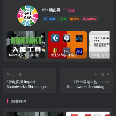
251编曲网
关注
6488
60
195
143W+
Kontakt入库工具 康泰克入库教程
宿主添加插件路径 插件路径设置 VSTPlugins路径
上一篇
下一篇
6弦电贝斯 Impact
7弦金属电吉他 Impact
Soundworks Shreddage 3
Soundworks Shreddage 3
Abyss
Rogue
相关推荐