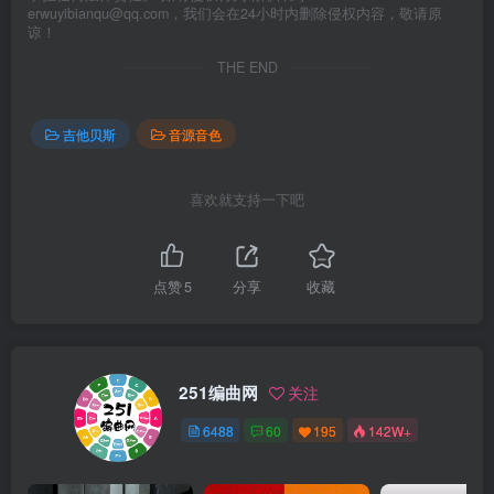
erwuyibianqu@qq.com，我们会在24小时内删除侵权内容，敬请原
谅！
THE END
吉他贝斯
音源音色
喜欢就支持一下吧
点赞
5
分享
收藏
251编曲网
关注
6488
60
195
142W+