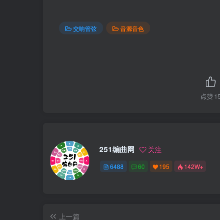
交响管弦
音源音色
点赞
1
251编曲网
关注
6488
60
195
142W+
上一篇