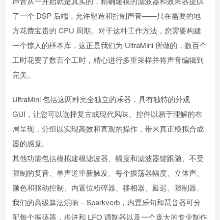
声音从一开始就是真实的，精确建模的滤波器和效果器提供
了一个 DSP 后端，允许塑造和控制声音——只在需要的地
方花费宝贵的 CPU 周期。对于这种工作方法，您需要构建
一个惊人的样本库，这正是我们为 UltraMini 所做的，数百个
工时花费了数百个工时，精心进行多重采样并将声音编辑到
完美。
UltraMini 包括这两种完全独立的乐器，具有独特的外观
GUI，让您可以选择复古或现代风味。控件以易于理解的布
局呈现，分组以实现高效和直观的操作，带来真正模拟合成
器的感觉。
其他功能包括模拟建模滤波器、幅度和滤波器键跟随、不受
限制的复音、单声道重新触发、每个振荡器幅度、立体声、
颜色和驱动控制、内置位粉碎器、移相器、延迟、限制器、
我们的高级算法混响 – Sparkverb，内置乐句和琶音器可分
配每个振荡器，步进和 LFO 调制器以及一个庞大的专业制作