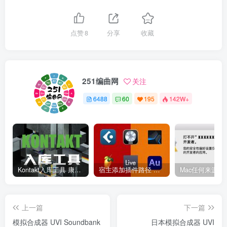
点赞
8
分享
收藏
251编曲网
关注
6488
60
195
142W+
Kontakt入库工具 康泰克入库教程
宿主添加插件路径 插件路径设置 VSTPlugins路径
上一篇
下一篇
模拟合成器 UVI Soundbank
日本模拟合成器 UVI