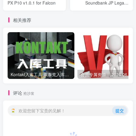
PX P10 v1.0.1 for Falcon
Soundbank JP Legacy
v1.0.2 for Falcon
相关推荐
Kontakt入库工具 康泰克入库教程
会员专属资源 （2026.
评论
抢沙发
欢迎您留下宝贵的见解！
提交