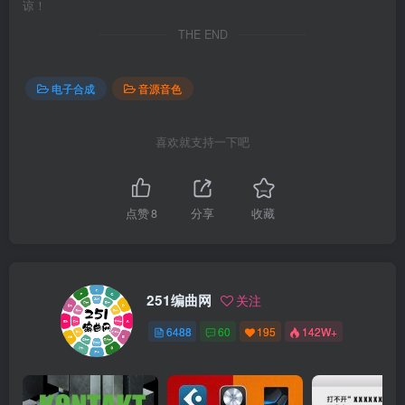
谅！
THE END
电子合成
音源音色
喜欢就支持一下吧
点赞
8
分享
收藏
251编曲网
关注
6488
60
195
142W+