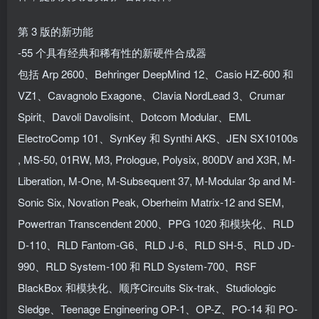
第 3 版的新功能
-55 个具有经典和稀有性的新硬件合成器
包括 Arp 2600、Behringer DeepMind 12、Casio HZ-600 和
VZ1、Cavagnolo Exagone、Clavia NordLead 3、Crumar
Spirit、Davoli Davolisint、Dotcom Modular、EML
ElectroComp 101、SynKey 和 Synthi AKS、JEN SX10100s
, MS-50, 01RW, M3, Prologue, Polysix, 800DV and X3R, M-
Liberation, M-One, M-Subsequent 37, M-Modular 3p and M-
Sonic Six, Novation Peak, Oberheim Matrix-12 and SEM,
Powertran Transcendent 2000、PPG 1020 和模块化、RLD
D-110、RLD Fantom-G6、RLD J-6、RLD SH-5、RLD JD-
990、RLD System-100 和 RLD System-700、RSF
BlackBox 和模块化、顺序Circuits Six-trak、Studiologic
Sledge、Teenage Engineering OP-1、OP-Z、PO-14 和 PO-