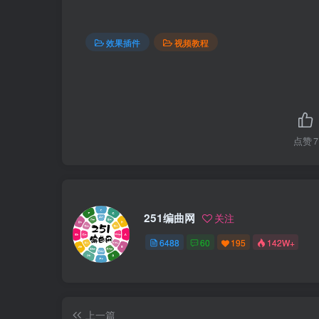
效果插件
视频教程
点赞
7
251编曲网
关注
6488
60
195
142W+
上一篇