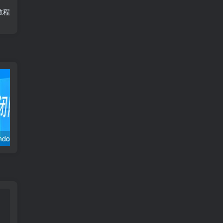
用教程
关闭防火墙 Windows防火墙如何关闭
卸载教程 软件插件删除清理
安装遇到问