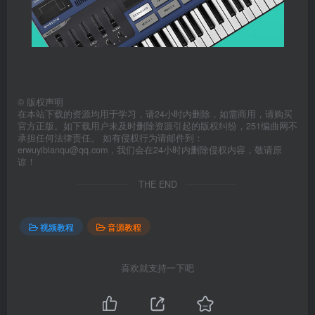
©
版权声明
在本站下载的资源均用于学习，请24小时内删除，如需商用，请购买
官方正版。如下载用户未及时删除资源引起的版权纠纷，251编曲网不
承担任何法律责任。 如有侵权行为请邮件到：
erwuyibianqu@qq.com，我们会在24小时内删除侵权内容，敬请原
谅！
THE END
视频教程
音源教程
喜欢就支持一下吧