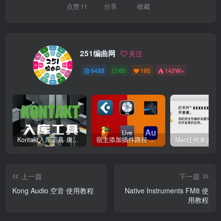
点赞
11
分享
收藏
251编曲网
关注
6488
60
195
142W+
Kontakt入库工具 康泰克入库教程
宿主添加插件路径 插件路径设置 VSTPlugins路径
上一篇
下一篇
Kong Audio 空音 使用教程
Native Instruments FM8 使
用教程