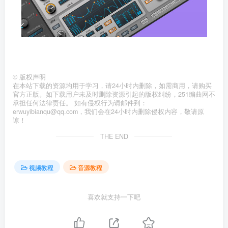
©
版权声明
在本站下载的资源均用于学习，请24小时内删除，如需商用，请购买
官方正版。如下载用户未及时删除资源引起的版权纠纷，251编曲网不
承担任何法律责任。 如有侵权行为请邮件到：
erwuyibianqu@qq.com，我们会在24小时内删除侵权内容，敬请原
谅！
THE END
视频教程
音源教程
喜欢就支持一下吧