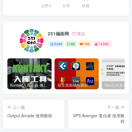
点赞
9
分享
收藏
251编曲网
关注
6488
60
195
143W+
Kontakt入库工具 康泰克入库教程
宿主添加插件路径 插件路径设置 VSTPlugins路径
上一篇
下一篇
Output Arcade 使用教程
VPS Avenger 复仇者 使用教
程