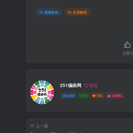
视频教程
音源教程
点赞
5
251编曲网
关注
6488
60
195
142W+
上一篇