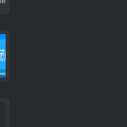
用教程
关闭防火墙 Windows防火墙如何关闭
卸载教程 软件插件删除清理
安装遇到问