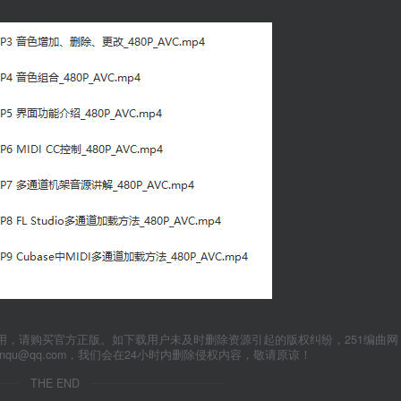
用，请购买官方正版。如下载用户未及时删除资源引起的版权纠纷，251编曲网
anqu@qq.com，我们会在24小时内删除侵权内容，敬请原谅！
THE END