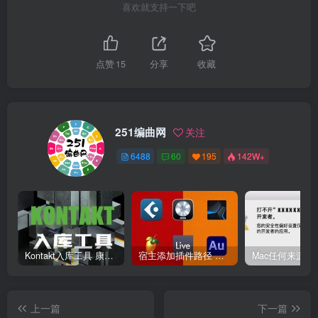
喜欢就支持一下吧
点赞
15
分享
收藏
251编曲网
关注
6488
60
195
142W+
Kontakt入库工具 康泰克入库教程
宿主添加插件路径 插件路径设置 VSTPlugins路径
上一篇
下一篇