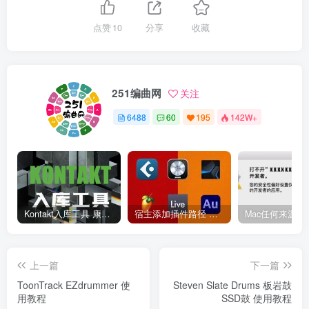
点赞
10
分享
收藏
251编曲网
关注
6488
60
195
142W+
Kontakt入库工具 康泰克入库教程
宿主添加插件路径 插件路径设置 VSTPlugins路径
上一篇
下一篇
ToonTrack EZdrummer 使
Steven Slate Drums 板岩鼓
用教程
SSD鼓 使用教程