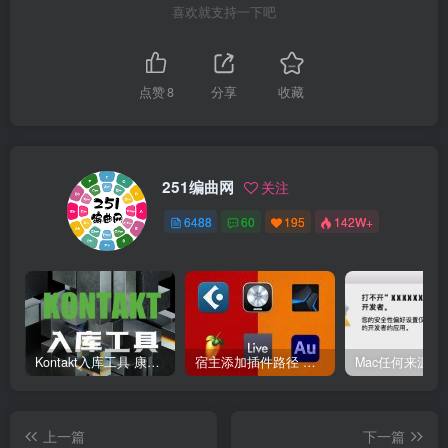
喜欢就支持一下吧
点赞
8
分享
收藏
251编曲网
关注
6488
60
195
142W+
Kontakt入库工具 康泰克入库教程
宿主添加插件路径 插件路径设置 VSTPlugins路径
上一篇
下一篇