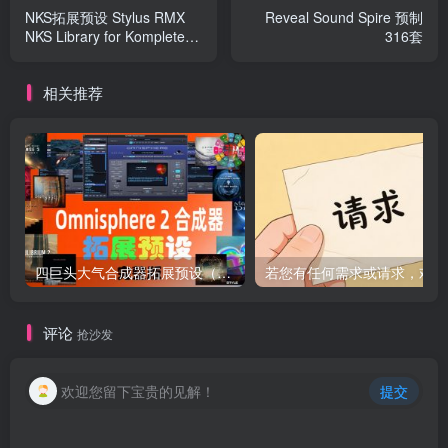
NKS拓展预设 Stylus RMX
Reveal Sound Spire 预制
NKS Library for Komplete
316套
Kontrol and Maschine
相关推荐
四巨头大气合成器拓展预设（全家桶）Spectrasonics for Omnisphere 2（Synth Presets）（Omnisphere2 扩展）（包含Bob Moog Tribute Library Sonic Extensions Nylon Sky Seismic Shock Unclean Machine Undercurreent @80.ymar – Xenon Audiority Darkscapes Aberration Mach I BADLANDS Beautiful Void Audio Autumn Choirs Fragments Tapes From The Attic Time Dilation Chronicles from the Stars CineTrance_Movements Dark Energy Equilibrium 2 Essential Genesis Elements – Dystopian Rains Heartwood Soundware Hardwired Human Voices Redux Luftrum 3 2024 Ambient 3 LUFTRUM EXPANSE 3 Mistral Unizion Music_MISTRAL INTENSITY Omnisphere Psytrance Presets 2 Zenhiser Plughugger Atmospheric Guitar Plughugger Voices of Eclipse PlugInGuru Beautifully Broken PlugInGuru MegaMagic Dreams Prospective Radiant Shadows Sonic Atoms Baltic Shimmers Sonic Underworld Pandorum SPLASH Stingray Instruments Majesty SE Retropolis String Audio Darkless Infrared Lightless Unhuman StudioPlug Lucid Parasite Popstyle Power Uzi Wrld Vision (Omnisphere Bank) The Very Loud Indeed Co Omnisphere Grafos Irazu Tom Wolfe’s Atomos Lunnen Tom Wolfe s Oblivion Tom Wolfes Solus Triple Spiral Audio Evolution Extinction Extended Extinction Foundations Journeys 2 Extended Reveries Rust Extended Singularity Springendal Tonewood Extended Winter Solstice Zembla TWS – Majestica Vol 1 TWS – Vinyl TWS Polar Ice X Vangelis for Omnisphere Vicious Antelope 12 Gods Aphrodite Apollo Ares Artemis Athena Demeter Hephaestus Hera Hermes Hestia Poseidon Zeus Xcess for All Dream Keys Xcess for All Magical Garden）
若
评论
抢沙发
欢迎您留下宝贵的见解！
提交