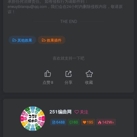
承担任何法律责任。 如有侵权行为请邮件到：
erwuyibianqu@qq.com，我们会在24小时内删除侵权内容，敬请原
谅！
THE END
其他效果
效果插件
喜欢就支持一下吧
点赞
8
分享
收藏
251编曲网
关注
6488
60
195
142W+