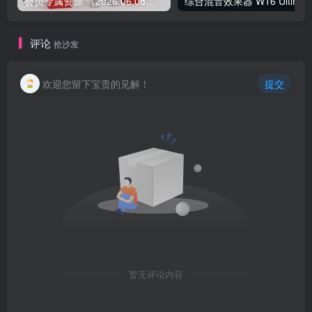
会员专属资源 （2026.06.08更新）
综合混音效果器 W1
评论
抢沙发
欢迎您留下宝贵的见解！
提交
暂无评论内容