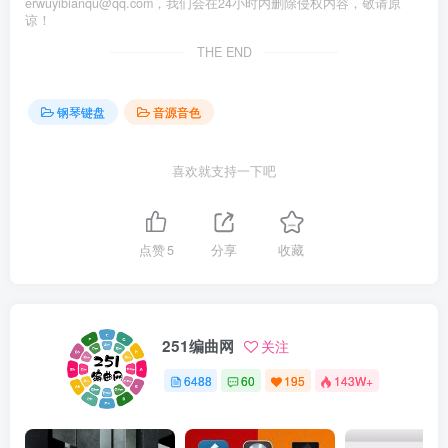
erwuyibianqu@qq.com，我们会在24小时内删除侵权内容，敬请原
谅！
THE END
钢琴键盘
音源音色
喜欢就支持一下吧
点赞
5
分享
收藏
251编曲网
关注
6488
60
195
143W+