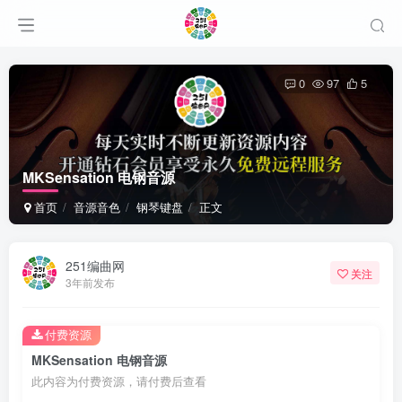
0
97
5
MKSensation 电钢音源
首页
音源音色
钢琴键盘
正文
251编曲网
关注
3年前发布
付费资源
MKSensation 电钢音源
此内容为付费资源，请付费后查看